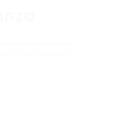
ranza
las capacidades de las personas
o) / 717 033 717 (móvil) o a tu