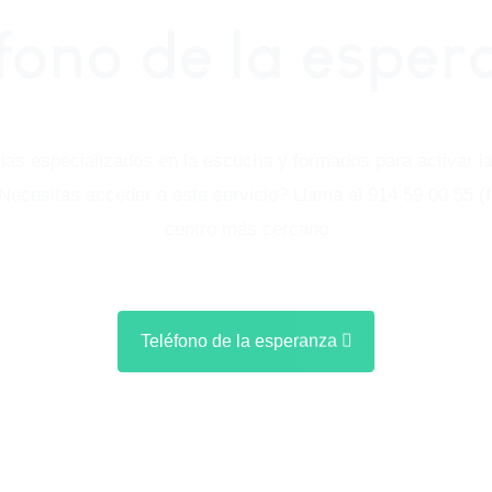
fono de la espe
ias especializados en la escucha y formados para activar 
ecesitas acceder a este servicio? Llama al 914 59 00 55 (fij
centro más cercano
Teléfono de la esperanza